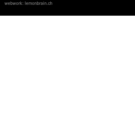
webwork:
lemonbrain.ch