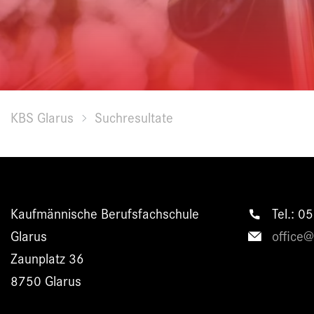
KBS Glarus
Suchresultate
Kaufmännische Berufsfachschule
Tel.: 0
Glarus
office
Zaunplatz 36
8750 Glarus