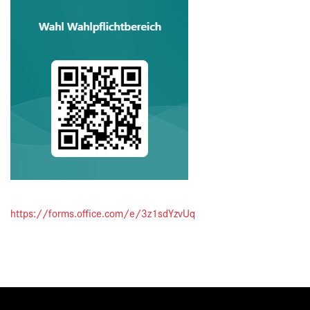
https://forms.office.com/e/3z1sdYzvUq