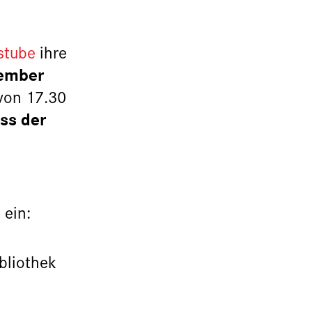
stube
ihre
tember
 von 17.30
ss der
 ein:
bliothek