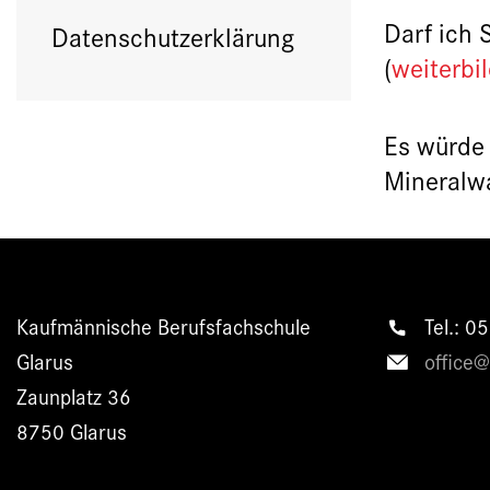
Darf ich 
Datenschutzerklärung
(
weiterbi
Es würde 
Mineralwa
Kaufmännische Berufsfachschule
Tel.: 0
Glarus
office
Zaunplatz 36
8750 Glarus